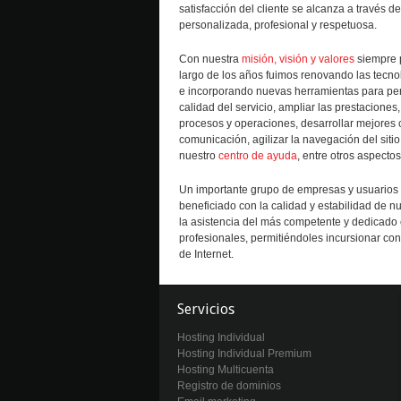
satisfacción del cliente se alcanza a través d
personalizada, profesional y respetuosa.
Con nuestra
misión, visión y valores
siempre p
largo de los años fuimos renovando las tecno
e incorporando nuevas herramientas para per
calidad del servicio, ampliar las prestaciones, 
procesos y operaciones, desarrollar mejores
comunicación, agilizar la navegación del sitio
nuestro
centro de ayuda
, entre otros aspectos
Un importante grupo de empresas y usuarios 
beneficiado con la calidad y estabilidad de nu
la asistencia del más competente y dedicado
profesionales, permitiéndoles incursionar co
de Internet.
Servicios
Hosting Individual
Hosting Individual Premium
Hosting Multicuenta
Registro de dominios