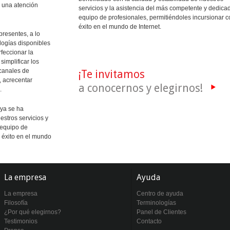
e una atención
servicios y la asistencia del más competente y dedica
equipo de profesionales, permitiéndoles incursionar 
éxito en el mundo de Internet.
resentes, a lo
logías disponibles
feccionar la
simplificar los
 canales de
¡Te invitamos
, acrecentar
a conocernos y elegirnos!
.
ya se ha
estros servicios y
 equipo de
n éxito en el mundo
La empresa
Ayuda
La empresa
Centro de ayuda
Filosofía
Terminologías
¿Por qué elegirnos?
Panel de Clientes
Testimonios
Contacto