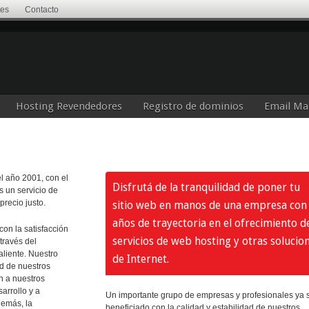
tes
Contacto
Hosting Revendedores
Registro de dominios
Email Ma
el año 2001, con el
Disfrutá de la tranquilidad de poner tu
s un servicio de
precio justo.
sitio web en manos de una empresa con
años de trayectoria en el ofrecimiento d
n la satisfacción
servicios de web hosting y otras solucio
través del
aliente. Nuestro
de Internet.
ad de nuestros
n a nuestros
sarrollo y a
Un importante grupo de empresas y profesionales ya 
demás, la
beneficiado con la calidad y estabilidad de nuestros