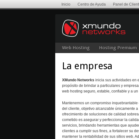
Inicio
Centro de Ayuda
Panel de Clien
Web Hosting
Hosting Premium
La empresa
XMundo Networks
inicia sus actividades en 
propósito de brindar a particulares y empresa
web hosting seguro, estable, confiable y a un 
Mantenemos un compromiso inquebrantable co
del cliente, objetivo alcanzable únicamente a 
ofrecimiento de soluciones de calidad sobres
cometido es asegurar y perfeccionar la calid
servicios, brindando herramientas que ayude
clientes a cumplir sus fines, a fortalecer su de
mantener la rentabilidad de sus sitios web. A