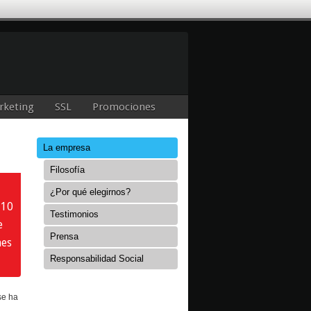
rketing
SSL
Promociones
La empresa
Filosofía
¿Por qué elegirnos?
 10
Testimonios
e
Prensa
nes
Responsabilidad Social
se ha