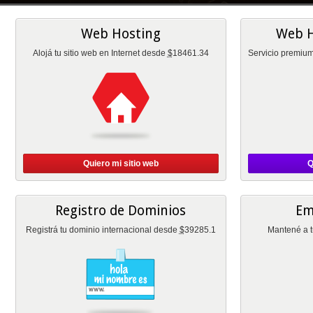
Web Hosting
Web H
Alojá tu sitio web en Internet desde
$
18461.34
Servicio premiu
Quiero mi sitio web
Q
Registro de Dominios
Em
Registrá tu dominio internacional desde
$
39285.1
Mantené a t