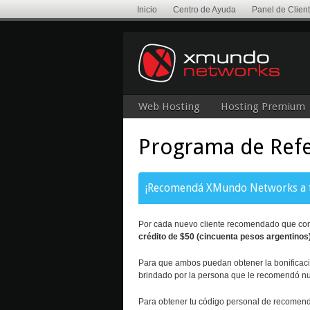
Inicio
Centro de Ayuda
Panel de Clien
Web Hosting
Hosting Premium
Programa de Refe
¡Recomendá XMundo Networks a tus
Por cada nuevo cliente recomendado que contr
crédito de $50 (cincuenta pesos argentinos
Para que ambos puedan obtener la bonificació
brindado por la persona que le recomendó nues
Para obtener tu código personal de recomenda