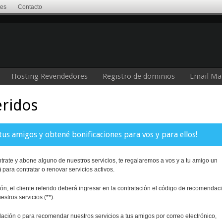
tes
Contacto
Hosting Revendedores
Registro de dominios
Email Ma
ridos
 amigos y obtené bonificaciones para vos y para ellos!
ate y abone alguno de nuestros servicios, te regalaremos a vos y a tu amigo un
)
para contratar o renovar servicios activos.
n, el cliente referido deberá ingresar en la contratación el código de recomendac
tros servicios (**).
ción o para recomendar nuestros servicios a tus amigos por correo electrónico,