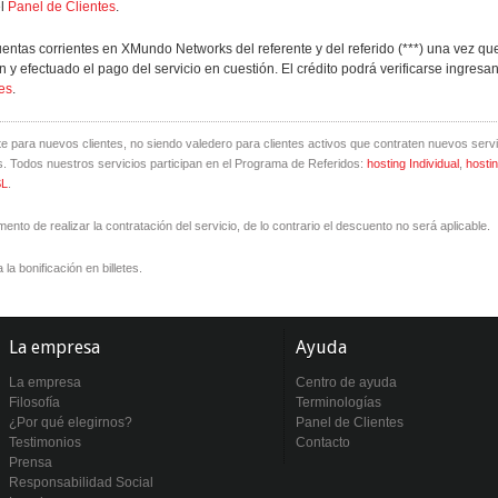
l
Panel de Clientes
.
uentas corrientes en XMundo Networks del referente y del referido (***) una vez que
n y efectuado el pago del servicio en cuestión. El crédito podrá verificarse ingresa
es
.
e para nuevos clientes, no siendo valedero para clientes activos que contraten nuevos servi
os. Todos nuestros servicios participan en el Programa de Referidos:
hosting Individual
,
hosti
L
.
nto de realizar la contratación del servicio, de lo contrario el descuento no será aplicable.
la bonificación en billetes.
La empresa
Ayuda
La empresa
Centro de ayuda
Filosofía
Terminologías
¿Por qué elegirnos?
Panel de Clientes
Testimonios
Contacto
Prensa
Responsabilidad Social