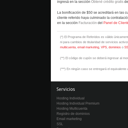
ingresá en la sección
Obtené crédito gratis
de
La bonificación de $50 se acreditará en las c
cliente referido haya culminado la contratació
en la sección
Facturación
del
Panel de Client
(*) El Programa de Referidos es válido únicament
ni para cambios de titularidad de servicios activ
multicuenta
,
email marketing
,
VPS
,
dominios
o
SS
(**) El código de cupón se deberá ingresar al mome
(***) En ningún caso se entregará el equivalente a 
Servicios
Hosting Individual
Hosting Individual Premium
Hosting Multicuenta
Registro de dominios
Email marketing
SSL