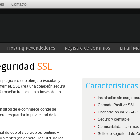
tes
Contacto
Hosting Revendedores
Registro de dominios
Email Ma
Seguridad
SSL
iptográfico que otorga privacidad y
Características
nternet. SSL crea una conexión segura
información transmitida a través de un
Instalación sin cargo pa
Comodo Positive SSL
en sitios de e-commerce donde se
Encriptación de 256-Bit
ere resguardar la privacidad de la
Seguro y confiable
Compatibilidad con más
al de que el sitio web es legítimo y
Sello de seguridad de 
visitantes (en general, las URL de los