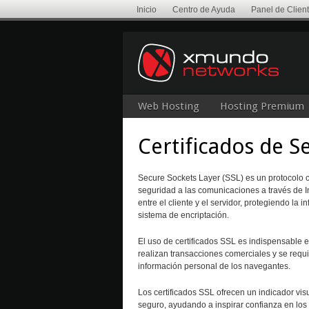
Inicio
Centro de Ayuda
Panel de Clien
Web Hosting
Hosting Premium
Certificados de 
Secure Sockets Layer (SSL) es un protocolo cr
seguridad a las comunicaciones a través de I
entre el cliente y el servidor, protegiendo la 
sistema de encriptación.
El uso de certificados SSL es indispensable 
realizan transacciones comerciales y se requi
información personal de los navegantes.
Los certificados SSL ofrecen un indicador visu
seguro, ayudando a inspirar confianza en los 