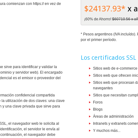
ra comienzan con https:// en vez de
$24137.93*
x 
¡60% de Ahorro!
$60710.56 x a
* Pesos argentinos (IVA incluído)
por el primer período.
Los certificados SSL
sirve para identificar y validar la
Sitios web de e-commerce 
dominio y servidor web). El encargado
Sitios web que ofrecen ini
edencial es el emisor o proveedor del
Sitios web que procesan d
navegantes
formación confidencial compartida
Sitios que necesitan cumpl
 la utilización de dos claves: una clave
Foros
ón y una clave privada que sirve para
Blogs
Áreas de administración
SSL, el navegador web le solicita al
Intranets y extranets comer
entificación, el servidor le envía al
Y muchos más...
 continuación, el navegador debe