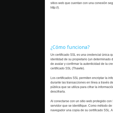
sitios web que cuentan con una conexión segu
http://).
¿Cómo funciona?
Un certificado SSL es una credencial única que 
identidad de su propietario (un determinado 
de avalar y confirmar la autenticidad de la cr
certificado SSL (Thawte).
Los certificados SSL permiten encriptar la in
durante las transacciones en línea a través de
pública que se utiliza para cifrar la informaci
descifrarla.
Al conectarse con un sitio web protegido con 
servidor que se identifique. Como método de id
navegador una copia de su certificado SSL. A