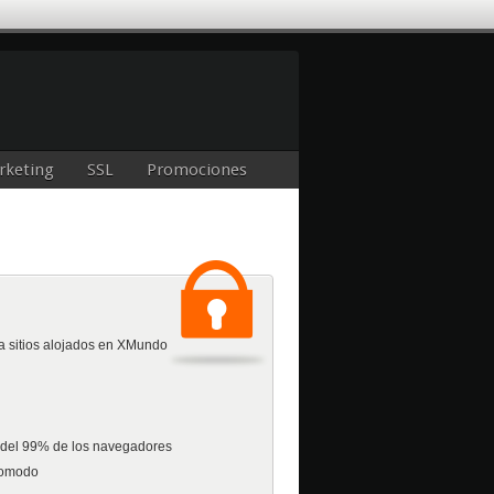
rketing
SSL
Promociones
ra sitios alojados en XMundo
 del 99% de los navegadores
Comodo