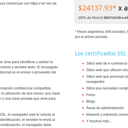
ra comienzan con https:// en vez de
$24137.93*
x 
¡60% de Ahorro!
$60710.56 x a
* Pesos argentinos (IVA incluído)
por el primer período.
Los certificados SSL
sirve para identificar y validar la
Sitios web de e-commerce 
dominio y servidor web). El encargado
Sitios web que ofrecen ini
edencial es el emisor o proveedor del
Sitios web que procesan d
navegantes
formación confidencial compartida
Sitios que necesitan cumpl
 la utilización de dos claves: una clave
Foros
ón y una clave privada que sirve para
Blogs
Áreas de administración
SSL, el navegador web le solicita al
Intranets y extranets comer
entificación, el servidor le envía al
Y muchos más...
 continuación, el navegador debe