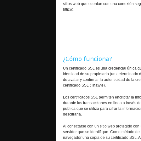
sitios web que cuentan con una conexión segu
http://).
¿Cómo funciona?
Un certificado SSL es una credencial única que 
identidad de su propietario (un determinado 
de avalar y confirmar la autenticidad de la cr
certificado SSL (Thawte).
Los certificados SSL permiten encriptar la in
durante las transacciones en línea a través de
pública que se utiliza para cifrar la informaci
descifrarla.
Al conectarse con un sitio web protegido con 
servidor que se identifique. Como método de id
navegador una copia de su certificado SSL. A