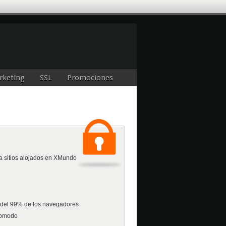
rketing
SSL
Promociones
ra sitios alojados en XMundo
 del 99% de los navegadores
Comodo