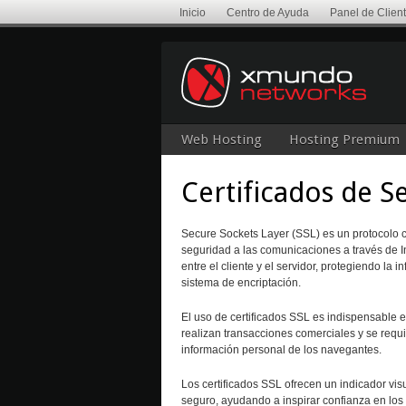
Inicio
Centro de Ayuda
Panel de Clien
Web Hosting
Hosting Premium
Certificados de 
Secure Sockets Layer (SSL) es un protocolo cr
seguridad a las comunicaciones a través de I
entre el cliente y el servidor, protegiendo la 
sistema de encriptación.
El uso de certificados SSL es indispensable 
realizan transacciones comerciales y se requi
información personal de los navegantes.
Los certificados SSL ofrecen un indicador visu
seguro, ayudando a inspirar confianza en los 