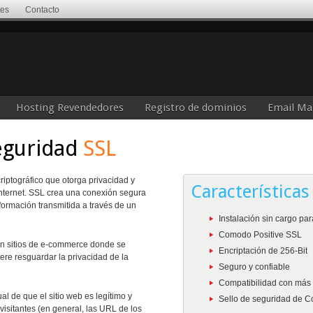
tes
Contacto
Hosting Revendedores
Registro de dominios
Email Ma
Seguridad
SSL
iptográfico que otorga privacidad y
Características
nternet. SSL crea una conexión segura
información transmitida a través de un
Instalación sin cargo pa
Comodo Positive SSL
en sitios de e-commerce donde se
Encriptación de 256-Bit
ere resguardar la privacidad de la
Seguro y confiable
Compatibilidad con más
al de que el sitio web es legítimo y
Sello de seguridad de 
visitantes (en general, las URL de los